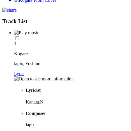
Track List
1
Kogare
lapix, Yoshino
Lyric
Lyricist
Kanata.N
Composer
lapix