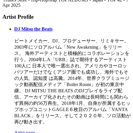
Apr 2025
Artist Profile
DJ Mitsu the Beats
ビートメイカー、DJ、プロデューサー、リミキサー。
2003年にソロアルバム「New Awakening」をリリー
ス。 海外アーティストと積極的にコラボレーションを
行う。2004年L.A「URB」誌で期待するアーティスト
100人に 日本人で唯一選出され、アメリカやヨーロッ
パツアーだけでなくアジア圏でも成功し、海外でもそ
の人気、認知度 は高騰。2014年、世界クラブミュージ
ック動画配信メディア「Boiler Room」が初の東京中
継。 DJ MITSU THE BEATS のDJプレイをライブ配
信。アーカイブ化されたその動画は長時間にも関わら
ず異例の約56万再生。2018年1月、自身が所属するヒッ
プホップユニットGAGLE６枚目のアルバム「VANTA
BLACK」をリリース。そして２０２０年、ソロ活動が
再び動き出す。
Artist page