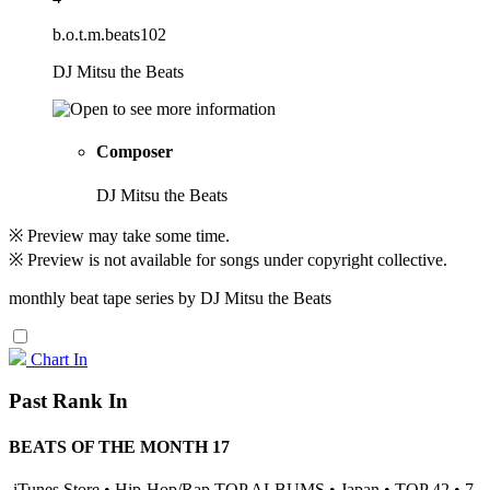
b.o.t.m.beats102
DJ Mitsu the Beats
Composer
DJ Mitsu the Beats
※ Preview may take some time.
※ Preview is not available for songs under copyright collective.
monthly beat tape series by DJ Mitsu the Beats
Chart In
Past Rank In
BEATS OF THE MONTH 17
iTunes Store • Hip-Hop/Rap TOP ALBUMS • Japan • TOP 42 • 7