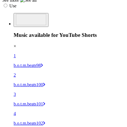
See more
Use
Music available for YouTube Shorts
×
1
b.o.t.m.beats98
2
b.o.t.m.beats100
3
b.o.t.m.beats101
4
b.o.t.m.beats102