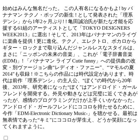
始めはみんな無名だった。 この人有名になるかもよ! by バ
ナナマン テクノ・ポップの新生 ! として発表された「理系
デンシ」から1年2ヶ月ぶり! ! 亀田誠治氏が新たな才能を応
援する61組のアーティストとして「TOKYO DESIGNERS
WEEK2013」に選出 ! そして、2013年はバナナマンのライヴ
に楽曲を提供 ! 更に進化、テクノ、エレクトロ、ボカロから
ギター・ロックまで取り込んだジャンルレスなスタイルは、
まさに「ニッポンの未来の音楽」、これが「電子辞書音楽
(EDM)」! 「バナナマン ライブ Cutie funny」への提供曲の改
変・別ヴァージョン曲“レディオ・ファニー"、“マモルの夏
2014"も収録 ! ※こちらの作品には時代設定があります。時
代は前作「理系デンシ」の主人公、“ぼく"の時代から20年
後、2033年。研究者になった“ぼく"はアンドロイド・ガール
フレンドを開発する。外見や動きなどは完璧に近くできあが
ったが、感情のプログラミングだけが上手くいかなかった。
アンドロイド・ガールフレンドにココロを持たせるために、
今作「EDM-Electronic Dictionary Music-」を聴かせる。最初は
無表情であった“キミ"にココロが芽生え、どうか笑顔になっ
てくれますように。