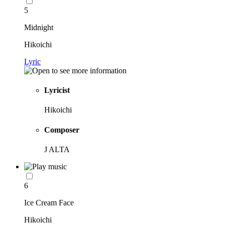
5
Midnight
Hikoichi
Lyric
Lyricist
Hikoichi
Composer
J ALTA
6
Ice Cream Face
Hikoichi