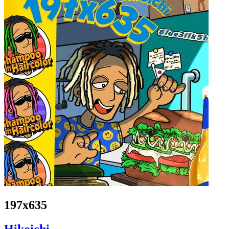
197x635
Hikoichi