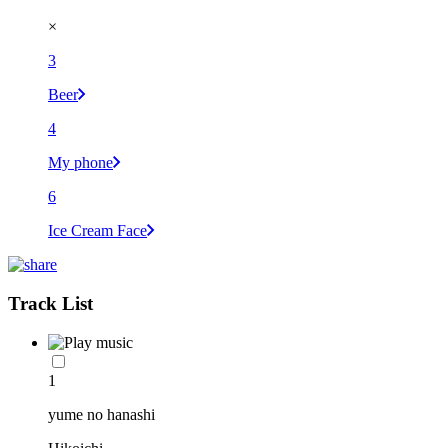
×
3
Beer
4
My phone
6
Ice Cream Face
Track List
1
yume no hanashi