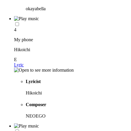
okayabella
4
My phone
Hikoichi
E
Lyric
Lyricist
Hikoichi
Composer
NEOEGO