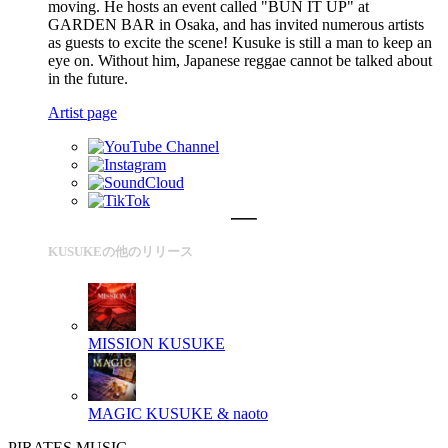
moving. He hosts an event called "BUN IT UP" at
GARDEN BAR in Osaka, and has invited numerous artists
as guests to excite the scene! Kusuke is still a man to keep an
eye on. Without him, Japanese reggae cannot be talked about
in the future.
Artist page
KUSUKEの他のリリース
MISSION
KUSUKE
MAGIC
KUSUKE & naoto
PIRATES MUSIC