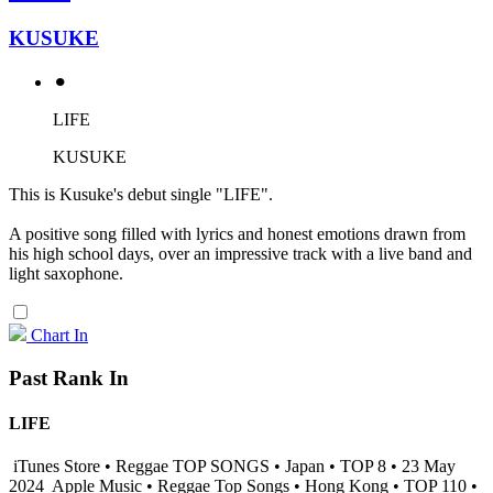
KUSUKE
⚫︎
LIFE
KUSUKE
This is Kusuke's debut single "LIFE".
A positive song filled with lyrics and honest emotions drawn from
his high school days, over an impressive track with a live band and
light saxophone.
Chart In
Past Rank In
LIFE
iTunes Store • Reggae TOP SONGS • Japan • TOP 8 • 23 May
2024
Apple Music • Reggae Top Songs • Hong Kong • TOP 110 •