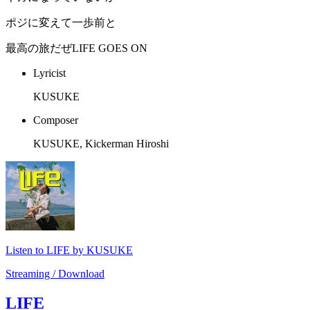
ポジに変えて一歩前と
最高の旅だぜLIFE GOES ON
Lyricist
KUSUKE
Composer
KUSUKE, Kickerman Hiroshi
Listen to LIFE by KUSUKE
Streaming / Download
LIFE