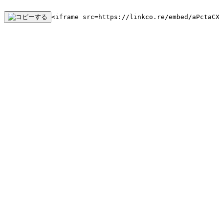
<iframe src=https://linkco.re/embed/aPctaC