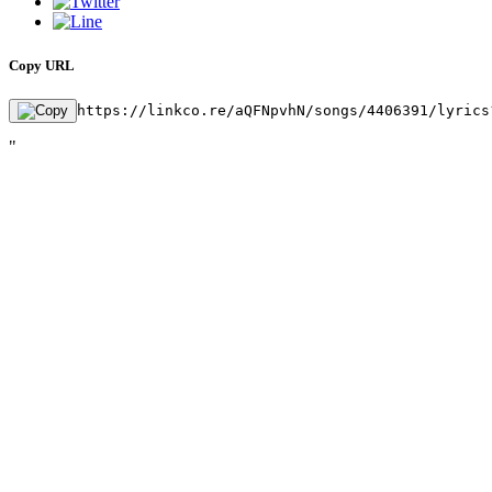
Copy URL
https://linkco.re/aQFNpvhN/songs/4406391/lyrics
"