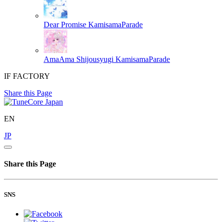
Dear Promise
KamisamaParade
AmaAma Shijousyugi
KamisamaParade
IF FACTORY
Share this Page
EN
JP
Share this Page
SNS