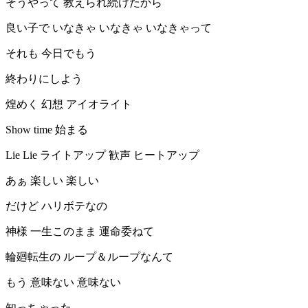
そうやって 教えられ続けたから
良い子で いなきゃ いなきゃ いなきゃって
それも 今日でもう
終わりにしよう
煌めく 幻想 アイオライト
Show time 始まる
Lie Lie ライトアップ 歓声 ヒートアップ
あぁ 楽しい 楽しい
だけど ハリボテなの
神様 一生このまま 運命委ねて
輪廻転生の ループ＆ループなんて
もう 意味ない 意味ない
知っちゃった