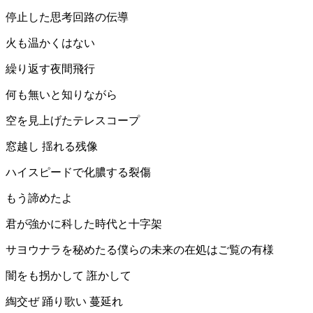
停止した思考回路の伝導
火も温かくはない
繰り返す夜間飛行
何も無いと知りながら
空を見上げたテレスコープ
窓越し 揺れる残像
ハイスピードで化膿する裂傷
もう諦めたよ
君が強かに科した時代と十字架
サヨウナラを秘めたる僕らの未来の在処はご覧の有様
闇をも拐かして 誑かして
綯交ぜ 踊り歌い 蔓延れ