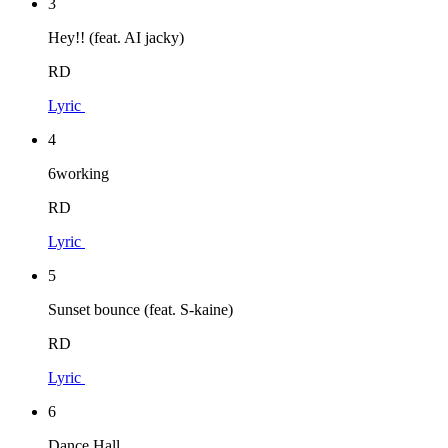
3
Hey!! (feat. AI jacky)
RD
Lyric
4
6working
RD
Lyric
5
Sunset bounce (feat. S-kaine)
RD
Lyric
6
Dance Hall