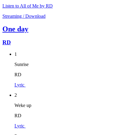
Listen to All of Me by RD
Streaming / Download
One day
RD
1
Sunrise
RD
Lyric
2
Weke up
RD
Lyric