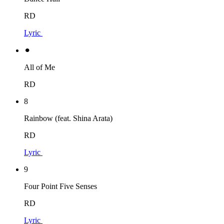
RD
Lyric
⚫︎
All of Me
RD
8
Rainbow (feat. Shina Arata)
RD
Lyric
9
Four Point Five Senses
RD
Lyric