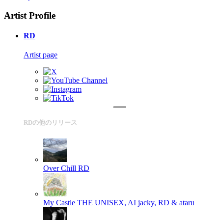
Artist Profile
RD
Artist page
RDの他のリリース
Over Chill
RD
My Castle
THE UNISEX, AI jacky, RD & ataru