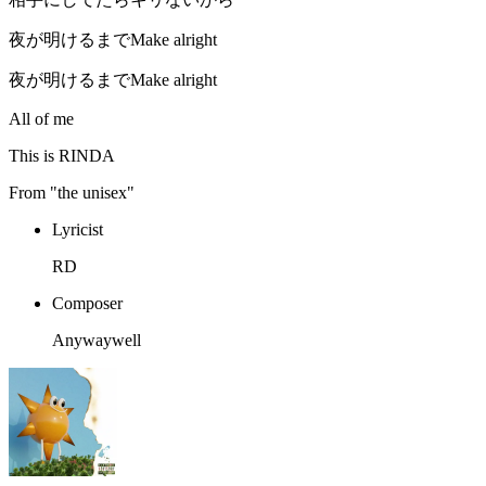
夜が明けるまでMake alright
夜が明けるまでMake alright
All of me
This is RINDA
From "the unisex"
Lyricist
RD
Composer
Anywaywell