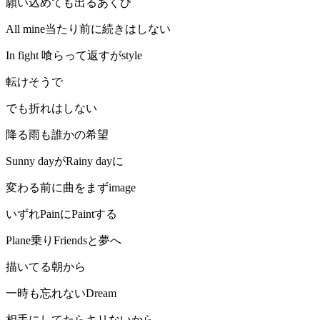
願い込めても出るあくび
All mine当たり前に続きはしない
In fight 喰らって返すがstyle
転けそうで
でも折れはしない
降る雨も誰かの希望
Sunny dayがRainy dayに
変わる前に曲をまずimage
いずれPainにPaintする
Plane乗りFriendsと夢へ
描いてる朝から
一時も忘れないDream
相手にしてたらキリないから