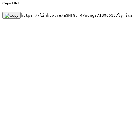
Copy URL
https://linkco.re/aSMF9cT4/songs/1896533/lyrics
"