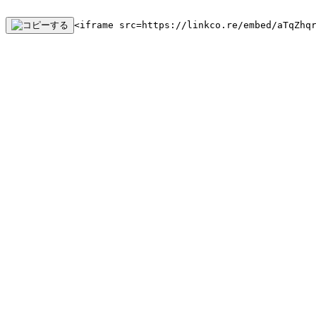
<iframe src=https://linkco.re/embed/aTqZhq