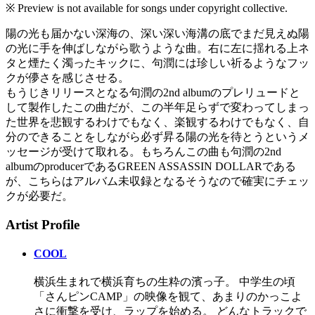
※ Preview is not available for songs under copyright collective.
陽の光も届かない深海の、深い深い海溝の底でまだ見えぬ陽
の光に手を伸ばしながら歌うような曲。右に左に揺れる上ネ
タと煙たく濁ったキックに、句潤には珍しい祈るようなフッ
クが儚さを感じさせる。
もうじきリリースとなる句潤の2nd albumのプレリュードと
して製作したこの曲だが、この半年足らずで変わってしまっ
た世界を悲観するわけでもなく、楽観するわけでもなく、自
分のできることをしながら必ず昇る陽の光を待とうというメ
ッセージが受けて取れる。もちろんこの曲も句潤の2nd
albumのproducerであるGREEN ASSASSIN DOLLARである
が、こちらはアルバム未収録となるそうなので確実にチェッ
クが必要だ。
Artist Profile
COOL
横浜生まれで横浜育ちの生粋の濱っ子。 中学生の頃
「さんピンCAMP」の映像を観て、あまりのかっこよ
さに衝撃を受け、ラップを始める。 どんなトラックで