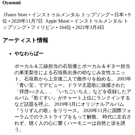
Oyasumi
iTunes Store • インストゥルメンタル トップソング • 日本 • 9
位 • 2020年11月7日
Apple Music • インストゥルメンタル ト
ップソング • フィリピン • 164位 • 2021年3月4日
アーティスト情報
やなわらばー
ボーカル＆三線担当の石垣優とボーカル＆ギター担当
の東里梨生による石垣島出身の幼なじみ女性ユニッ
ト。石垣島から上京後二人で曲作りを始める。 2003年
「青い宝」でデビュー。ドラマ主題歌に抜擢された
「拝啓○○さん」、「いちごいちえ」などを収録したア
ルバム『歌ぐすい』がチャート上位にランクインする
など話題を呼ぶ。 2019年3月にオリジナルアルバム
『うりずんの歌』をリリース。 2020年11月に国際フォ
ーラムでのラストライブをもって解散。 時代に左右さ
れず、聴く人の心に響くハーモニーは自然と涙を誘
う。