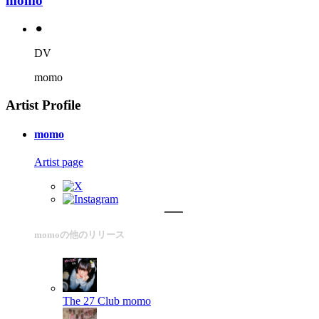
momo
⚫︎
DV
momo
Artist Profile
momo
Artist page
momoの他のリリース
The 27 Club
momo