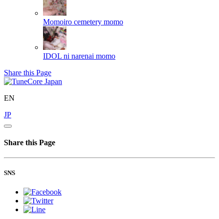
Momoiro cemetery
momo
IDOL ni narenai
momo
Share this Page
EN
JP
Share this Page
SNS