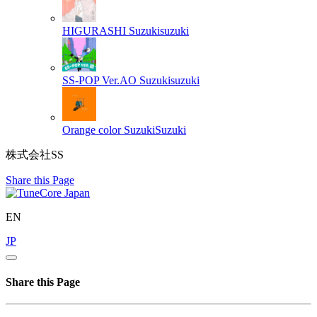
HIGURASHI
Suzukisuzuki
SS-POP Ver.AO
Suzukisuzuki
Orange color
SuzukiSuzuki
株式会社SS
Share this Page
EN
JP
Share this Page