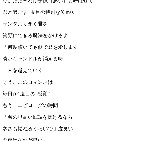
今はただそれが子供（あい）と呼ばせて
君と過ごす1度目の特別なX’mas
サンタより永く君を
笑顔にできる魔法をかけるよ
「何度躓いても側で君を愛します」
淡いキャンドルが消える時
二人を越えていく
そう、このロマンスは
毎日が1度目の“感覚”
もう、エピローグの時間
「君の甲高いhiC#を聴けるなら
寒さも拗ねるくらいで丁度良い
今夜はそれが良い」