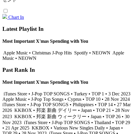
Chart In
Latest Playlist In
Most Important X'mas Spending with You
Apple Music • Christmas J-Pop Hits
Spotify • NEOWN
Apple
Music • NEOWN
Past Rank In
Most Important X'mas Spending with You
iTunes Store • J-Pop TOP SONGS • Turkey • TOP 1 • 3 Dec 2023
Apple Music • J-Pop Top Songs • Cyprus • TOP 10 • 28 Nov 2024
iTunes Store • J-Pop TOP SONGS • Philippines • TOP 14 • 27 Mar
2026
KKBOX • 邦楽 新曲 デイリー • Japan • TOP 21 • 28 Nov
2023
KKBOX • 邦楽 新曲 ウィークリー • Japan • TOP 26 • 30
Nov 2023
iTunes Store • J-Pop TOP SONGS • Thailand • TOP 29
• 21 Apr 2025
KKBOX • Various New Singles Daily • Japan •
TOP 29 • 28 Nov 2023
iTunes Store • J-Pop TOP SONGS •