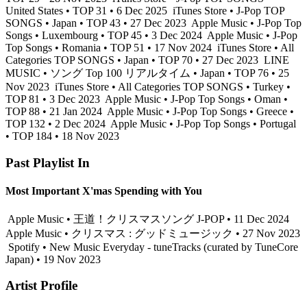
United States • TOP 31 • 6 Dec 2025
iTunes Store • J-Pop TOP
SONGS • Japan • TOP 43 • 27 Dec 2023
Apple Music • J-Pop Top
Songs • Luxembourg • TOP 45 • 3 Dec 2024
Apple Music • J-Pop
Top Songs • Romania • TOP 51 • 17 Nov 2024
iTunes Store • All
Categories TOP SONGS • Japan • TOP 70 • 27 Dec 2023
LINE
MUSIC • ソング Top 100 リアルタイム • Japan • TOP 76 • 25
Nov 2023
iTunes Store • All Categories TOP SONGS • Turkey •
TOP 81 • 3 Dec 2023
Apple Music • J-Pop Top Songs • Oman •
TOP 88 • 21 Jan 2024
Apple Music • J-Pop Top Songs • Greece •
TOP 132 • 2 Dec 2024
Apple Music • J-Pop Top Songs • Portugal
• TOP 184 • 18 Nov 2023
Past Playlist In
Most Important X'mas Spending with You
Apple Music • 王道！クリスマスソング J-POP • 11 Dec 2024
Apple Music • クリスマス : グッドミュージック • 27 Nov 2023
Spotify • New Music Everyday - tuneTracks (curated by TuneCore
Japan) • 19 Nov 2023
Artist Profile