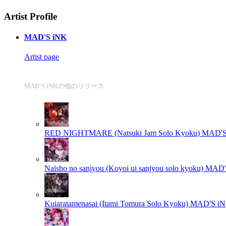
Artist Profile
MAD'S iNK
Artist page
MAD'S iNKの他のリリース
RED NIGHTMARE (Natsuki Jam Solo Kyoku)
MAD'S
Naisho no sanjyou (Koyoi ui sanjyou solo kyoku)
MAD'
Kuiaratamenasai (Itami Tomura Solo Kyoku)
MAD'S i