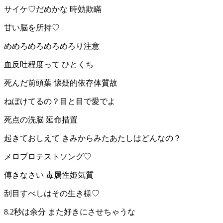
サイケ♡だめかな 時効欺瞞
甘い脳を所持♡
めめろめろめろめろり注意
血反吐程度って ひとくち
死んだ前頭葉 懐疑的依存体質故
ねぼけてるの？目と目で愛でよ
死点の洗脳 延命措置
起きておしえて きみからみたあたしはどんなの？
メロプロテストソング♡
傅きなさい 毒属性姫気質
刮目すべしはその生き様♡
8.2秒は余分 また好きにさせちゃうな