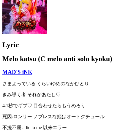
Lyric
Melo katsu (C melo anti solo kyoku)
MAD'S iNK
さまよっている くらいゆめのなかひとり
きみ導く者 それがあたし♡
4.1秒でギブ♡ 目合わせたらもうめろり
死因:ロンリー ノブレスな姫はオートクチュール
不撓不屈 a lie to me 以来エラー