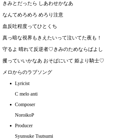
きみとだったら しあわせかなあ
なんてめろめろ めろり注意
血反吐程度ってひとくち
真っ暗な視界もきえたいって泣いてた夜も！
守るよ 晴れて反逆者♡きみのためならばよし
攫っていいかなあ おそばにいて 姫より騎士♡
メロからのラブソング
Lyricist
C melo anti
Composer
NoroikoP
Producer
Syunsuke Tsutsumi