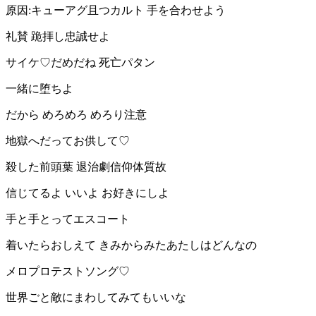
原因:キューアグ且つカルト 手を合わせよう
礼賛 跪拝し忠誠せよ
サイケ♡だめだね 死亡パタン
一緒に堕ちよ
だから めろめろ めろり注意
地獄へだってお供して♡
殺した前頭葉 退治劇信仰体質故
信じてるよ いいよ お好きにしよ
手と手とってエスコート
着いたらおしえて きみからみたあたしはどんなの
メロプロテストソング♡
世界ごと敵にまわしてみてもいいな