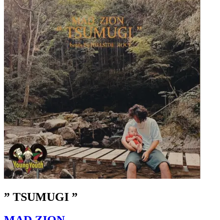
” TSUMUGI ”
MAD ZION