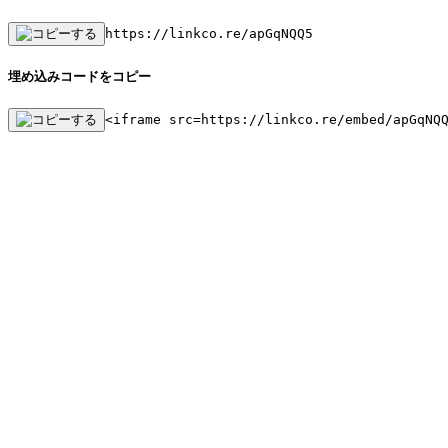
https://linkco.re/apGqNQQ5
埋め込みコードをコピー
<iframe src=https://linkco.re/embed/apGqNQ