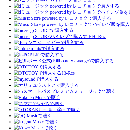
Hi-Res
Hi-Res