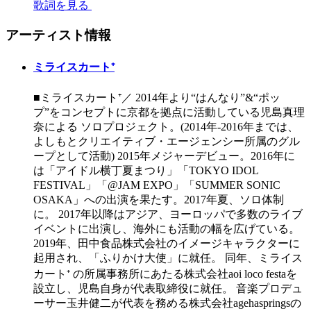
歌詞を見る
アーティスト情報
ミライスカート⁺
■ミライスカート⁺／ 2014年より“はんなり”&“ポッ
プ”をコンセプトに京都を拠点に活動している児島真理
奈による ソロプロジェクト。(2014年-2016年までは、
よしもとクリエイティブ・エージェンシー所属のグル
ープとして活動) 2015年メジャーデビュー。2016年に
は「アイドル横丁夏まつり」「TOKYO IDOL
FESTIVAL」「@JAM EXPO」「SUMMER SONIC
OSAKA」への出演を果たす。2017年夏、ソロ体制
に。 2017年以降はアジア、ヨーロッパで多数のライブ
イベントに出演し、海外にも活動の幅を広げている。
2019年、田中食品株式会社のイメージキャラクターに
起用され、「ふりかけ大使」に就任。 同年、ミライス
カート⁺ の所属事務所にあたる株式会社aoi loco festaを
設立し、児島自身が代表取締役に就任。 音楽プロデュ
ーサー玉井健二が代表を務める株式会社agehaspringsの