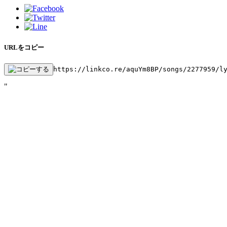
URLをコピー
https://linkco.re/aquYm8BP/songs/2277959/l
"