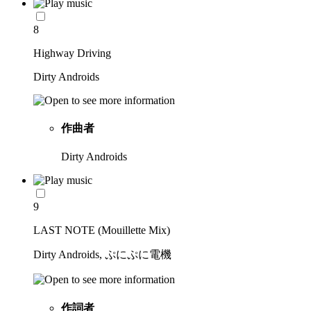
8
Highway Driving
Dirty Androids
作曲者
Dirty Androids
9
LAST NOTE (Mouillette Mix)
Dirty Androids, ぷにぷに電機
作詞者