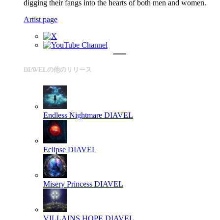
digging their fangs into the hearts of both men and women.
Artist page
DIAVELの他のリリース
Endless Nightmare
DIAVEL
Eclipse
DIAVEL
Misery Princess
DIAVEL
VILLAINS HOPE
DIAVEL