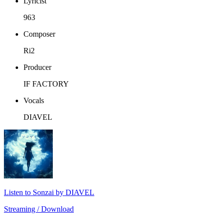
Lyricist
963
Composer
Ri2
Producer
IF FACTORY
Vocals
DIAVEL
Listen to Sonzai by DIAVEL
Streaming / Download