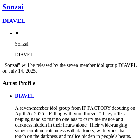
Sonzai
DIAVEL
⚫︎
Sonzai
DIAVEL
"Sonzai" will be released by the seven-member idol group DIAVEL
on July 14, 2025.
Artist Profile
DIAVEL
A seven-member idol group from IF FACTORY debuting on
April 26, 2025. "Falling with you, forever." They offer a
helping hand so that no one has to carry the malice and
darkness hidden in their hearts alone. Their wide-ranging
songs combine catchiness with darkness, with lyrics that
touch on the darkness and malice hidden in people's hearts,