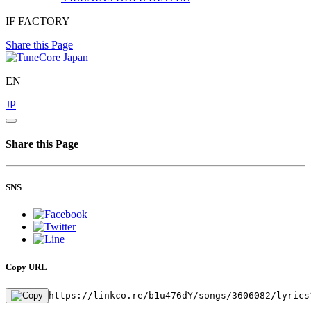
IF FACTORY
Share this Page
EN
JP
Share this Page
SNS
Copy URL
https://linkco.re/b1u476dY/songs/3606082/lyrics