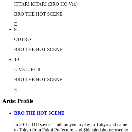
ITTARI KITARI (BRO HO Ver.)
BRO THE HOT SCENE
E
9
OUTRO
BRO THE HOT SCENE
10
LIVE LIFE II
BRO THE HOT SCENE
E
Artist Profile
BRO THE HOT SCENE
In 2016, TOI saved 1 million yen to play in Tokyo and came
to Tokyo from Fukui Prefecture, and $hintaindahouse used to