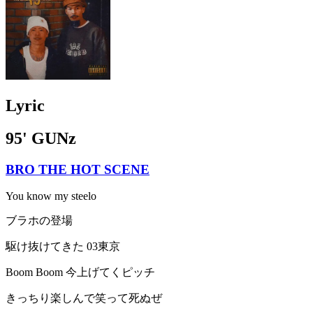
Lyric
95' GUNz
BRO THE HOT SCENE
You know my steelo
ブラホの登場
駆け抜けてきた 03東京
Boom Boom 今上げてくピッチ
きっちり楽しんで笑って死ぬぜ