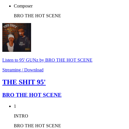
Composer
BRO THE HOT SCENE
Listen to 95' GUNz by BRO THE HOT SCENE
Streaming / Download
THE SHIT 95'
BRO THE HOT SCENE
1
INTRO
BRO THE HOT SCENE