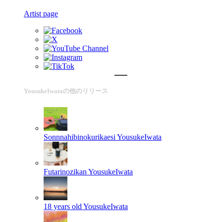
Artist page
YousukeIwataの他のリリース
Sonnnahibinokurikaesi
YousukeIwata
Futarinozikan
YousukeIwata
18 years old
YousukeIwata