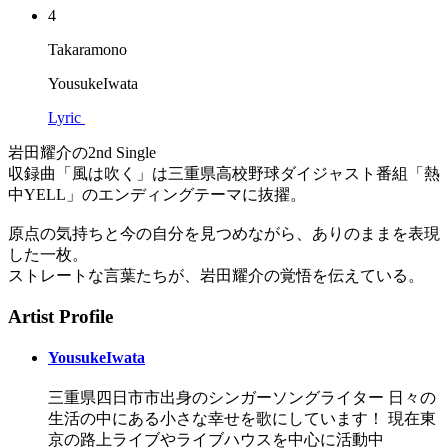
4
Takaramono
YousukeIwata
Lyric
岩田耀介の2nd Single
収録曲「風は吹く」は三重県高校野球ダイジャスト番組「熱
中YELL」のエンディングテーマに抜擢。
原点の気持ちと今の自分を見つめながら、ありのままを表現
した一枚。
ストレートな言葉たちが、岩田耀介の覚悟を伝えている。
Artist Profile
YousukeIwata
三重県四日市市出身のシンガーソングライター 日々の
生活の中にある小さな幸せを歌にしています！ 現在東
京の路上ライブやライブハウスを中心に活動中