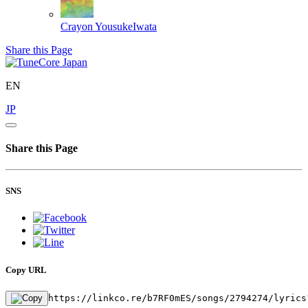
Crayon
YousukeIwata
Share this Page
EN
JP
Share this Page
SNS
Copy URL
https://linkco.re/b7RF0mES/songs/2794274/lyrics