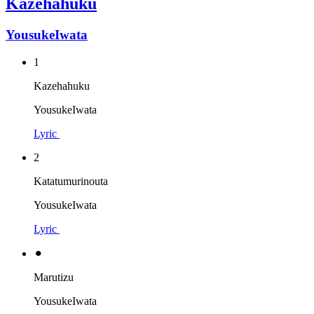
Kazehahuku
YousukeIwata
1
Kazehahuku
YousukeIwata
Lyric
2
Katatumurinouta
YousukeIwata
Lyric
⚫︎
Marutizu
YousukeIwata