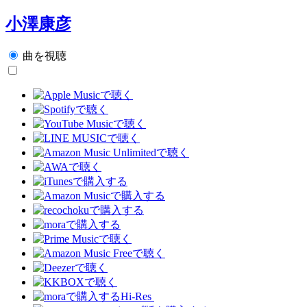
小澤康彦
曲を視聴
Hi-Res