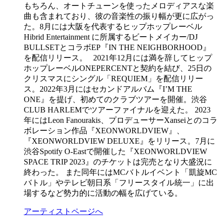
もちろん、オートチューンを使ったメロディアスな楽
曲も含まれており、彼の音楽性の振り幅が更に広がっ
た。8月には大阪を代表するヒップホップレーベル
Hibrid Entertainment に所属するビートメイカー/DJ
BULLSETとコラボEP『IN THE NEIGHBORHOOD』
を配信リリース。 2021年12月には満を辞してヒップ
ホップレーベルONEPERCENTと契約を結び、25日の
クリスマスにシングル「REQUIEM」を配信リリー
ス。2022年3月にはセカンドアルバム『I’M THE
ONE』を提げ、初めてのクラブツアーを開催。渋谷
CLUB HARLEMでツアーファイナルを迎えた。 2023
年にはLeon Fanourakis、プロデューサーXanseiとのコラ
ボレーション作品『XEONWORLDVIEW』、
『XEONWORLDVIEW DELUXE』をリリース。7月に
渋谷Spotify O-Eastで開催した『XEONWORLDVIEW
SPACE TRIP 2023』のチケットは完売となり大盛況に
終わった。 また同年にはMCバトルイベント「凱旋MC
バトル」やテレビ朝日系「フリースタイル統一」に出
場するなど勢力的に活動の幅を広げている。
アーティストページへ