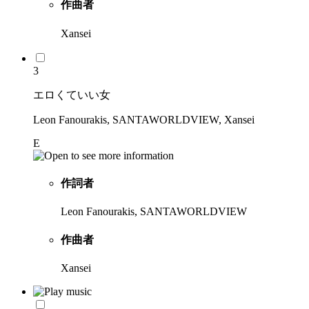
作曲者
Xansei
3
エロくていい女
Leon Fanourakis, SANTAWORLDVIEW, Xansei
E
作詞者
Leon Fanourakis, SANTAWORLDVIEW
作曲者
Xansei