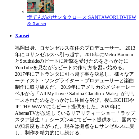
慌てん坊のサンタクロース
SANTAWORLDVIEW
& Xansei
Xansei
福岡出身、ロサンゼルス在住のプロデューサー。 2013
年にロサンゼルスへ引っ越す。2016年にMetro Boomin
とSouthsideのビートに衝撃を受けたのをきっかけに
YouTubeを見ながらビートの作り方を習い始める。
2017年にアトランタに引っ越す事を決意し、様々なア
ーティスト・ソングライター・プロデューサーと楽曲
制作に取り組んだ。 2019年にアメリカのメジャーレー
ベルから「All My Love / Sabrina Claudio x Wale」がリリ
ースされたのをきっかけに注目を浴び、後にKOHHや
JP THE WAVYにもビート提供をした。2020年に
AbemaTVが放送しているリアリティーショー「ラップ
スタア誕生！」シーズン4にてビート提供をし、国内で
の知名度も上がった。現在は拠点をロサンゼルスに戻
し、制作を精力的にし続ける。