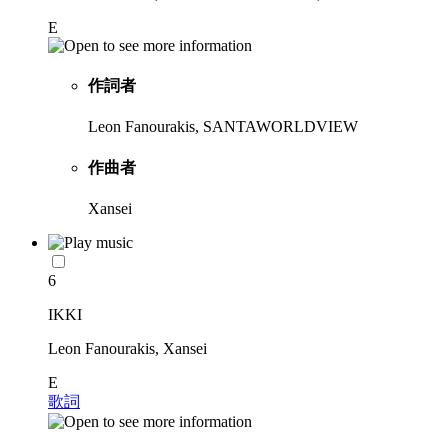
E
作詞者
Leon Fanourakis, SANTAWORLDVIEW
作曲者
Xansei
6
IKKI
Leon Fanourakis, Xansei
E
歌詞