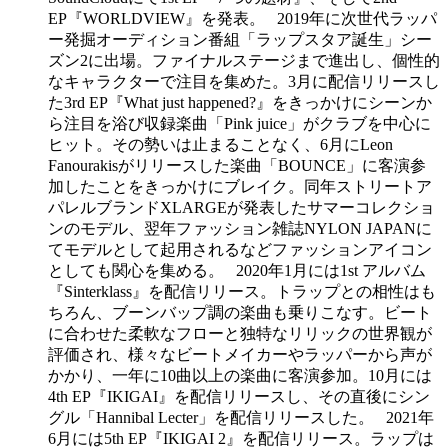
EP『WORLDVIEW』を発表。 2019年に次世代ラッパ
ー発掘オーディション番組「ラップスタア誕生」シー
ズン2に出場。ファイナルステージまで進出し、個性的
なキャラクターで注目を集めた。3月に配信リリースし
た3rd EP『What just happened?』をきっかけにシーンか
ら注目を浴び収録楽曲「Pink juice」がクラブを中心に
ヒット。その勢いは止まることなく、6月にLeon
Fanourakisがリリースした楽曲「BOUNCE」に客演参
加したことをきっかけにブレイク。同年ストリートア
パレルブランドXLARGEが発表したサマーコレクショ
ンのモデル、翌年ファッション雑誌NYLON JAPANに
てモデルとして起用されるなどファッションアイコン
としても関心を集める。 2020年1月には1st アルバム
『Sinterklass』を配信リリース。トラップとの相性はも
ちろん、ブーンバップ調の楽曲も乗りこなす。ビート
に合わせた柔軟なフローと独特なリリックの世界観が
評価され、様々なビートメイカーやラッパーから声が
かかり、一年に10曲以上の楽曲に客演参加。10月には
4th EP『IKIGAI』を配信リリースし、その直後にシン
グル「Hannibal Lecter」を配信リリースした。 2021年
6月には5th EP『IKIGAI 2』を配信リリース。ラップは