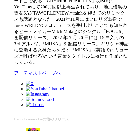
ード曲である「CHAMPION feat. LEX」のMVは
YouTubeにて200万回以上再生されており、地元横浜の
盟友SANTAWORLDVIEWとralphを迎えてのリミック
スも話題となった。2021年11月にはフロリダ出身で
Juice WRLDのプロデュースを手掛けたことでも知られ
るビートメイカーMitch Mulaとのシングル「FOCUS」
を配信リリース。 2022 年 5 月 20 日には 16 曲入りの
3rd アルバム『MUSA』を配信リリース。ギリシャ神話
に登場する女神たちを指す『MUSA』 (英語ではミュー
ズと呼ばれる)という言葉をタイトルに掲げた作品とな
っている。
アーティストページへ
Leon Fanourakisの他のリリース