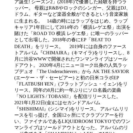
ア誕生! シーズン2」(2018年)で優勝した経験を持つラ
ッパー。 母親はR&Bやロックのシンガー、父親はDJ、
ドラム、ギターなど楽器全般ができるという音楽家族
に生まれる。 14歳の時にはラップをはじめ、ラップ
キャリア1年目にして2014年の「横浜レゲエ祭」出演を
賭けた「ROAD TO 横浜 レゲエ祭」に唯一のラッパー
として出場した。2018年の春にEP「BEAT TO
DEATH」をリリース。 2019年には自身のファース
トアルバム『CHIMAIRA』(キマイラ)をリリースし、8
月に渋谷WWWで開催されたワンマンライブはソール
ドアウト。 2020年4月にニューヨーク出身の人気ラッ
プデュオ 「The Underachievers」から AK THE SAVIOR
(エーケー・ザ・セービアー) と初の日米コラボEP
「FLATBU$H ¥EN」(フラットブッシュ・イェン)をリ
リース。同年の8月に約一年ぶりにソロ名義の楽曲
「NO LIGHTS / TOBASE!」を配信リリースした。
2021年1月22日(金)にはセカンドアルバム
『SHISHIMAI』(シシマイ)をリリース。 アルバムリリ
ースを引っ提げ、全国12ヶ所にてクラブツアーを行
い、ファイナルであるLIQUIDROOM TOKYOでのワン
マンライブはソールドアウトとなった。アルバムのリ