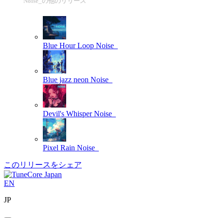
Noise_の他のリリース
Blue Hour Loop
Noise_
Blue jazz neon
Noise_
Devil's Whisper
Noise_
Pixel Rain
Noise_
このリリースをシェア
EN
JP