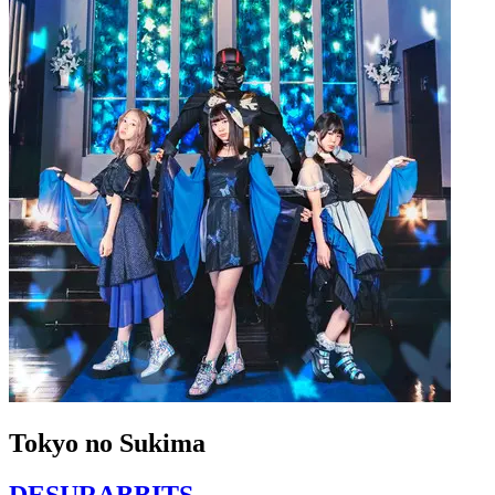
Tokyo no Sukima
DESURABBITS