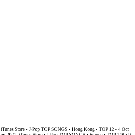
。
iTunes Store • J-Pop TOP SONGS • Hong Kong • TOP 12 • 4 Oct
 Aug 2021
iTunes Store • J-Pop TOP SONGS • France • TOP 148 • 9