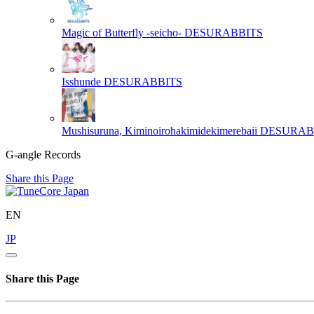
Magic of Butterfly -seicho-
DESURABBITS
Isshunde
DESURABBITS
Mushisuruna, Kiminoirohakimidekimerebaii
DESURAB
G-angle Records
Share this Page
EN
JP
Share this Page