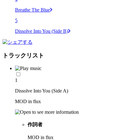
Breathe The Blue
5
Dissolve Into You (Side B)
トラックリスト
1
Dissolve Into You (Side A)
MOD in flux
作詞者
MOD in flux