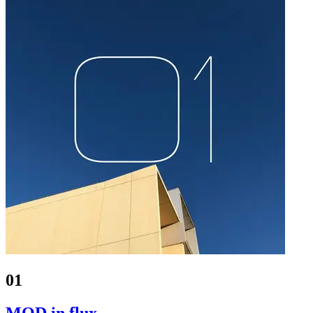
01
MOD in flux