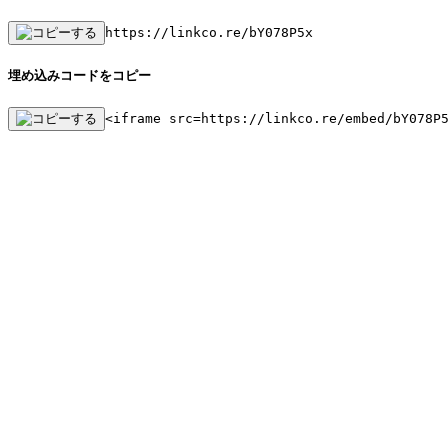
https://linkco.re/bY078P5x
埋め込みコードをコピー
<iframe src=https://linkco.re/embed/bY078P