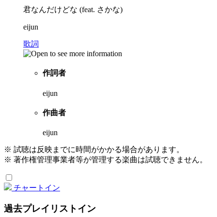
君なんだけどな (feat. さかな)
eijun
歌詞
作詞者
eijun
作曲者
eijun
※ 試聴は反映までに時間がかかる場合があります。
※ 著作権管理事業者等が管理する楽曲は試聴できません。
チャートイン
過去プレイリストイン