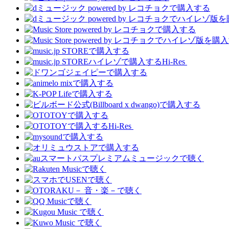
Hi-Res
Hi-Res