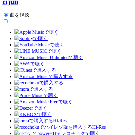
eijun
曲を視聴
Hi-Res
Hi-Res