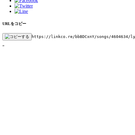
URLをコピー
https://linkco.re/bbBDCxnY/songs/4604634/l
"