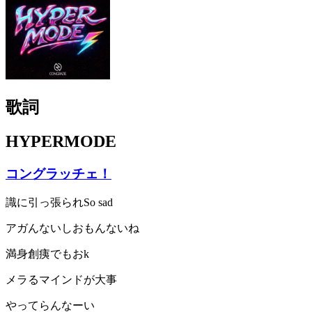
歌詞
HYPERMODE
コングラッチェ！
識に引っ張られSo sad
アガんないしおもんないね
満身創痍でもおk
メラるマインドが大事
やってらんなーい