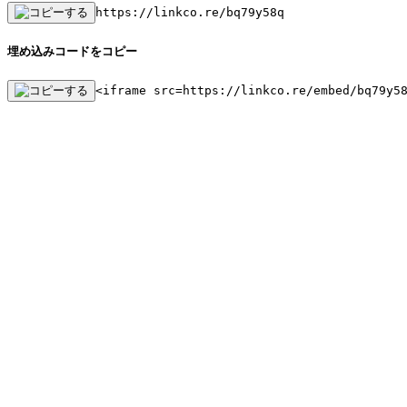
https://linkco.re/bq79y58q
埋め込みコードをコピー
<iframe src=https://linkco.re/embed/bq79y5