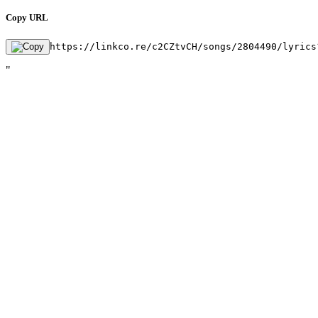
Copy URL
https://linkco.re/c2CZtvCH/songs/2804490/lyrics
"