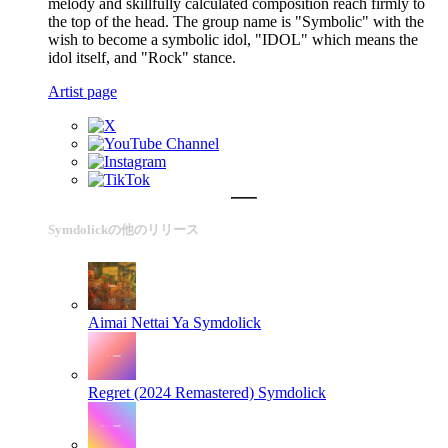
melody and skillfully calculated composition reach firmly to
the top of the head. The group name is "Symbolic" with the
wish to become a symbolic idol, "IDOL" which means the
idol itself, and "Rock" stance.
Artist page
Symdolickの他のリリース
Aimai Nettai Ya
Symdolick
Regret (2024 Remastered)
Symdolick