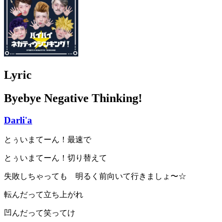
Lyric
Byebye Negative Thinking!
Darli'a
とぅいまてーん！最速で
とぅいまてーん！切り替えて
失敗しちゃっても 明るく前向いて行きましょ〜☆
転んだって立ち上がれ
凹んだって笑ってけ