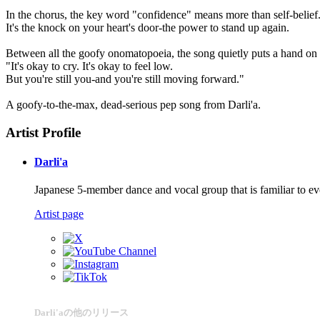
In the chorus, the key word "confidence" means more than self-belief
It's the knock on your heart's door-the power to stand up again.
Between all the goofy onomatopoeia, the song quietly puts a hand on
"It's okay to cry. It's okay to feel low.
But you're still you-and you're still moving forward."
A goofy-to-the-max, dead-serious pep song from Darli'a.
Artist Profile
Darli'a
Japanese 5-member dance and vocal group that is familiar to eve
Artist page
Darli'aの他のリリース