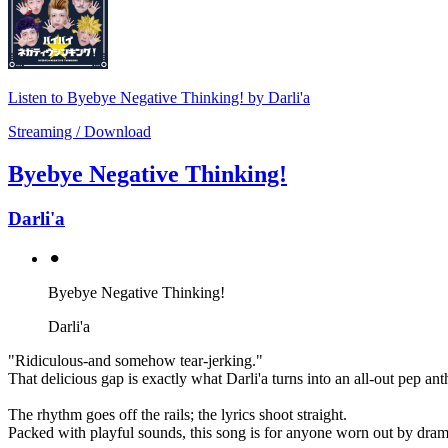
Listen to Byebye Negative Thinking! by Darli'a
Streaming / Download
Byebye Negative Thinking!
Darli'a
⚫︎
Byebye Negative Thinking!
Darli'a
"Ridiculous-and somehow tear-jerking."
That delicious gap is exactly what Darli'a turns into an all-out pep an
The rhythm goes off the rails; the lyrics shoot straight.
Packed with playful sounds, this song is for anyone worn out by drama,