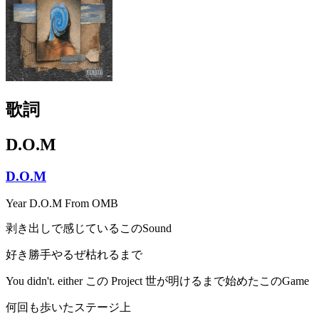
歌詞
D.O.M
D.O.M
Year D.O.M From OMB
剥き出しで感じているこのSound
好き勝手やるぜ枯れるまで
You didn't. either この Project 世が明けるまで始めたこのGame
何回も歩いたステージ上