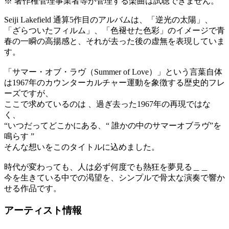
※ 著作権管理事業者等が管理する楽曲は試聴できません。
Seiji Lakefield 通算5作目のアルバムは、「逆光の太陽」、
「ざらついたフィルム」、「色褪せた色彩」のイメージで青
春の一瞬の高揚感と、それが去った後の虚無を表現していま
す。
「サマー・オブ・ラヴ（Summer of Love）」という言葉自体
は1967年のカウンターカルチャー運動を象徴する歴史的フレ
ーズですが、
ここで求めているのは 、過ぎ去った1967年の再現ではな
く、
“いつだってどこかにある、“ 誰かの中のサマーオブラヴ”を
鳴らす ”
そんな想いをこのタイトルに込めました。
時代が変わっても、人は必ず何度でも熱狂を夢見る＿＿
今を生きている中での渇望を、シンプルで骨太な演奏で響か
せる作品です。
アーティスト情報