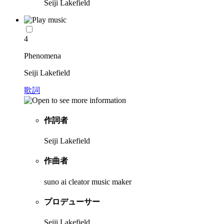
Seiji Lakefield
4
Phenomena
Seiji Lakefield
歌詞
作詞者
Seiji Lakefield
作曲者
suno ai cleator music maker
プロデューサー
Seiji Lakefield