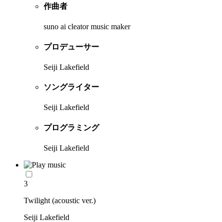
作曲者
suno ai cleator music maker
プロデューサー
Seiji Lakefield
ソングライター
Seiji Lakefield
プログラミング
Seiji Lakefield
3
Twilight (acoustic ver.)
Seiji Lakefield