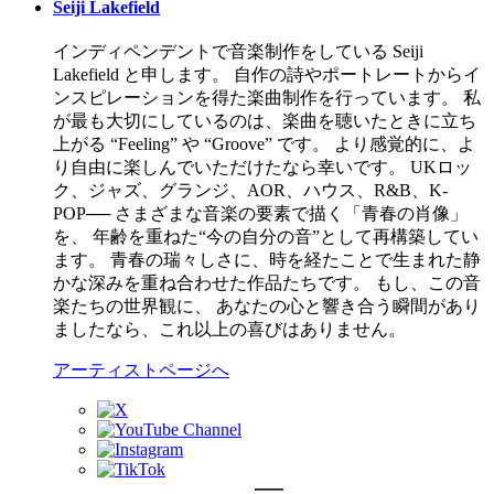
Seiji Lakefield
インディペンデントで音楽制作をしている Seiji
Lakefield と申します。 自作の詩やポートレートからイ
ンスピレーションを得た楽曲制作を行っています。 私
が最も大切にしているのは、楽曲を聴いたときに立ち
上がる “Feeling” や “Groove” です。 より感覚的に、よ
り自由に楽しんでいただけたなら幸いです。 UKロッ
ク、ジャズ、グランジ、AOR、ハウス、R&B、K-
POP── さまざまな音楽の要素で描く「青春の肖像」
を、 年齢を重ねた“今の自分の音”として再構築してい
ます。 青春の瑞々しさに、時を経たことで生まれた静
かな深みを重ね合わせた作品たちです。 もし、この音
楽たちの世界観に、 あなたの心と響き合う瞬間があり
ましたなら、これ以上の喜びはありません。
アーティストページへ