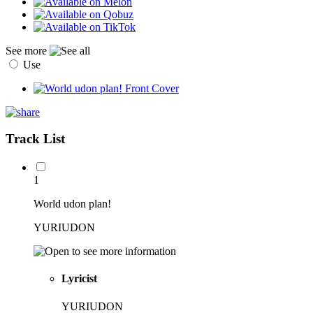
See more
Use
Track List
1
World udon plan!
YURIUDON
Lyricist
YURIUDON