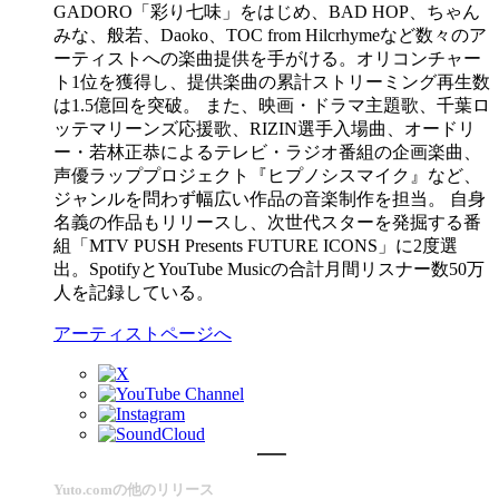
GADORO「彩り七味」をはじめ、BAD HOP、ちゃん
みな、般若、Daoko、TOC from Hilcrhymeなど数々のア
ーティストへの楽曲提供を手がける。オリコンチャー
ト1位を獲得し、提供楽曲の累計ストリーミング再生数
は1.5億回を突破。 また、映画・ドラマ主題歌、千葉ロ
ッテマリーンズ応援歌、RIZIN選手入場曲、オードリ
ー・若林正恭によるテレビ・ラジオ番組の企画楽曲、
声優ラッププロジェクト『ヒプノシスマイク』など、
ジャンルを問わず幅広い作品の音楽制作を担当。 自身
名義の作品もリリースし、次世代スターを発掘する番
組「MTV PUSH Presents FUTURE ICONS」に2度選
出。SpotifyとYouTube Musicの合計月間リスナー数50万
人を記録している。
アーティストページへ
Yuto.comの他のリリース