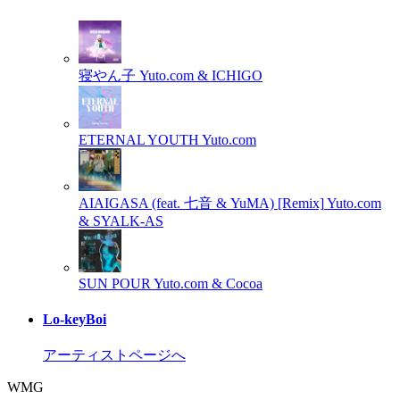
寝やん子
Yuto.com & ICHIGO
ETERNAL YOUTH
Yuto.com
AIAIGASA (feat. 七音 & YuMA) [Remix]
Yuto.com
& SYALK-AS
SUN POUR
Yuto.com & Cocoa
Lo-keyBoi
アーティストページへ
WMG