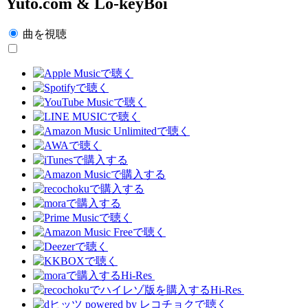
Yuto.com & Lo-keyBoi
曲を視聴
Hi-Res
Hi-Res