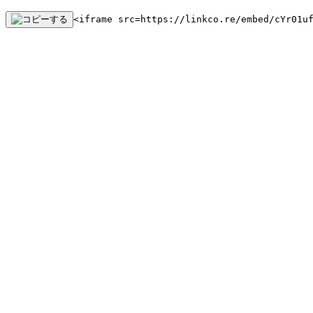
<iframe src=https://linkco.re/embed/cYr01u