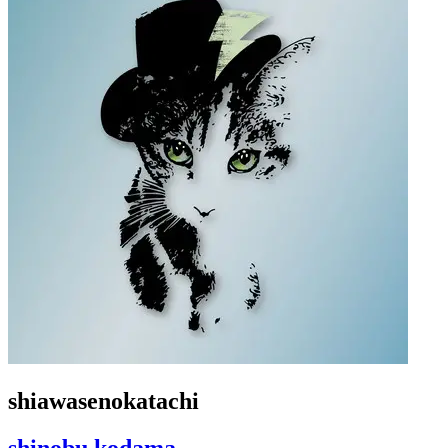
shiawasenokatachi
shinobu kodama