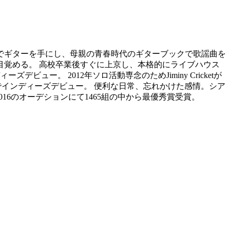
歳でギターを手にし、母親の青春時代のギターブックで歌謡曲を
目覚める。 高校卒業後すぐに上京し、本格的にライブハウス
デビュー。 2012年ソロ活動専念のためJiminy Cricketが
’でソロでインディーズデビュー。 便利な日常、忘れかけた感情。シア
L 2016のオーデションにて1465組の中から最優秀賞受賞。