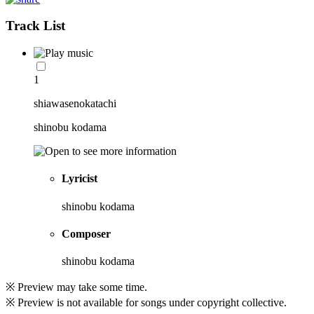
Track List
1
shiawasenokatachi
shinobu kodama
Lyricist
shinobu kodama
Composer
shinobu kodama
※ Preview may take some time.
※ Preview is not available for songs under copyright collective.