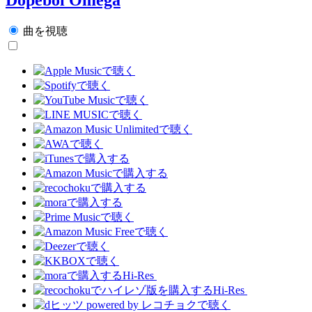
曲を視聴
Hi-Res
Hi-Res