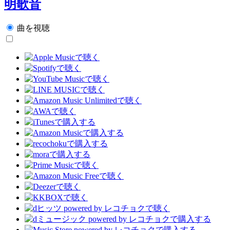
明歌音
曲を視聴