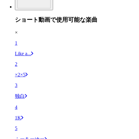
ショート動画で使用可能な楽曲
×
1
Like a...
2
×2×5
3
独白
4
1K
5