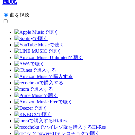
魔呪
曲を視聴
Hi-Res
Hi-Res