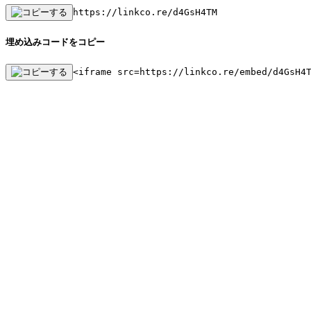
https://linkco.re/d4GsH4TM
埋め込みコードをコピー
<iframe src=https://linkco.re/embed/d4GsH4