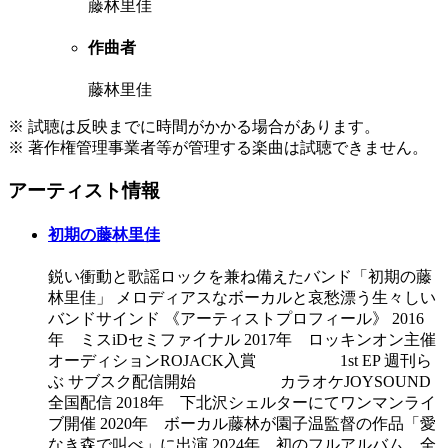
藤林里佳
作曲者
藤林里佳
※ 試聴は反映までに時間がかかる場合があります。
※ 著作権管理事業者等が管理する楽曲は試聴できません。
アーティスト情報
初期の藤林里佳
鋭い衝動と歌謡ロックを兼ね備えたバンド「初期の藤
林里佳」 メロディアスなボーカルと哀愁漂う生々しい
バンドサインド 《アーティストプロフィール》 2016
年 ミスiDセミファイナル 2017年 ロッキンオン主催
オーディションROJACK入賞 1st EP 週刊ら
ぶ サブスク配信開始 カラオケJOYSOUND
全国配信 2018年 下北沢シェルターにてワンマンライ
ブ開催 2020年 ボーカル藤林が園子温監督の作品「愛
なき森で叫べ」に出演 2024年 初のフルアルバム、全