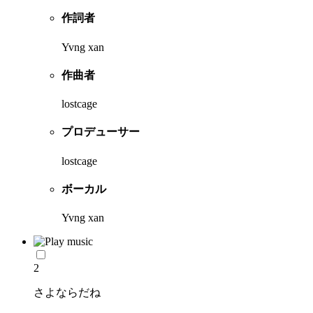
作詞者
Yvng xan
作曲者
lostcage
プロデューサー
lostcage
ボーカル
Yvng xan
2
さよならだね