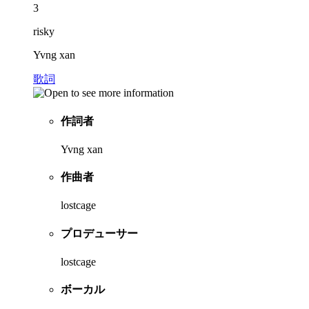
3
risky
Yvng xan
歌詞
作詞者
Yvng xan
作曲者
lostcage
プロデューサー
lostcage
ボーカル