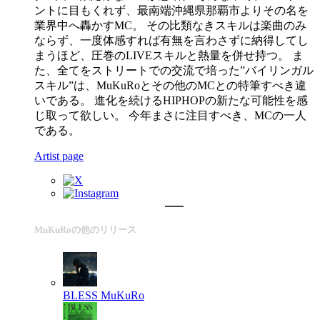
ントに目もくれず、最南端沖縄県那覇市よりその名を
業界中へ轟かすMC。 その比類なきスキルは楽曲のみ
ならず、一度体感すれば有無を言わさずに納得してし
まうほど、圧巻のLIVEスキルと熱量を併せ持つ。 ま
た、全てをストリートでの交流で培った”バイリンガル
スキル”は、MuKuRoとその他のMCとの特筆すべき違
いである。 進化を続けるHIPHOPの新たな可能性を感
じ取って欲しい。 今年まさに注目すべき、MCの一人
である。
Artist page
MuKuRoの他のリリース
BLESS
MuKuRo