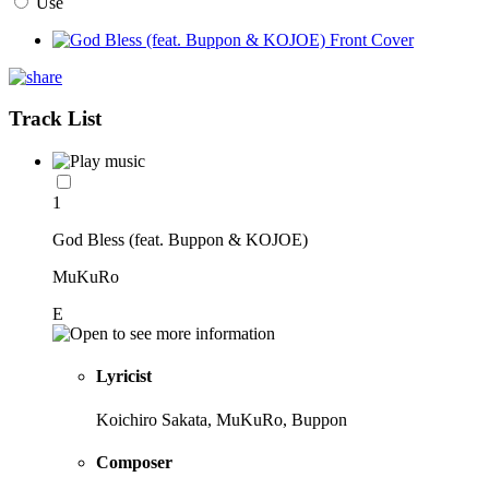
Use
Track List
1
God Bless (feat. Buppon & KOJOE)
MuKuRo
E
Lyricist
Koichiro Sakata, MuKuRo, Buppon
Composer