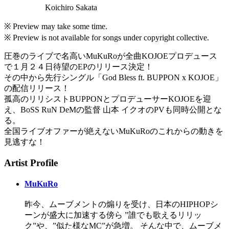
Koichiro Sakata
※ Preview may take some time.
※ Preview is not available for songs under copyright collective.
圧巻のライブで名高いMuKuRoが全曲KOJOEプロデュース
で１月２４日待望のEPのリリース決定！
その中から先行シングル「God Bless ft. BUPPON x KOJOE」
の配信リリース！
孤高のリリシストBUPPONとプロデューサーKOJOEを迎
え、BoSS RuN DeMの監督 山本 イクオのPVも同時公開とな
る。
全国ライブオファーが絶えないMuKuRoのこれからの動きを
見逃すな！
Artist Profile
MuKuRo
昨今、ムーブメントの煽りを受け、日本のHIPHOPシ
ーンが盛大に加速する傍ら ”誰でも歌えるリリッ
ク”や、”似た様なMC”が急増。 そんな中で、ムーブメ