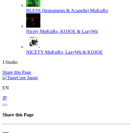
BLESS (Instruments & Acapella)
MuKuRo
Nicety
MuKuRo, KOJOE & LazyWii
NICETY
MuKuRo, LazyWii & KOJOE
J.Studio
Share this Page
EN
JP
Share this Page