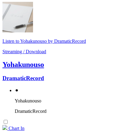
Listen to Yohakunouso by DramaticRecord
Streaming / Download
Yohakunouso
DramaticRecord
⚫︎
Yohakunouso
DramaticRecord
Chart In