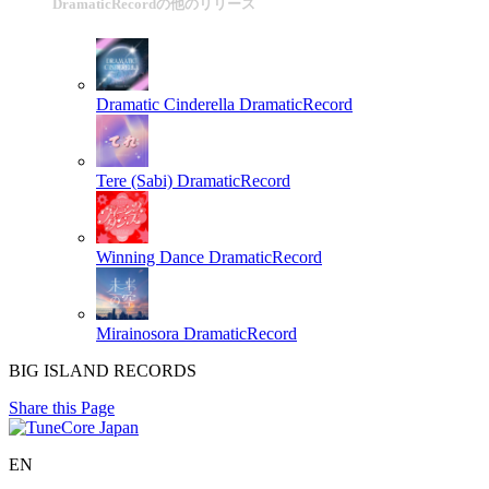
DramaticRecordの他のリリース
Dramatic Cinderella
DramaticRecord
Tere (Sabi)
DramaticRecord
Winning Dance
DramaticRecord
Mirainosora
DramaticRecord
BIG ISLAND RECORDS
Share this Page
EN