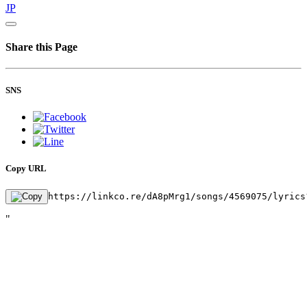
JP
Share this Page
SNS
Copy URL
https://linkco.re/dA8pMrg1/songs/4569075/lyrics
"