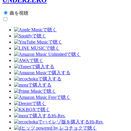
曲を視聴
Hi-Res
Hi-Res