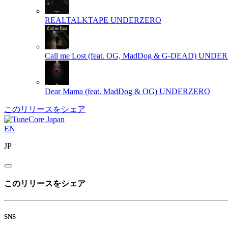
REALTALKTAPE
UNDERZERO
Call me Lost (feat. OG, MadDog & G-DEAD)
UNDER
Dear Mama (feat. MadDog & OG)
UNDERZERO
このリリースをシェア
EN
JP
このリリースをシェア
SNS