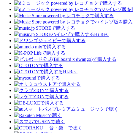
Hi-Res
Hi-Res