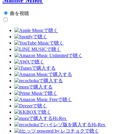
曲を視聴
Hi-Res
Hi-Res