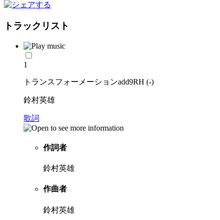
トラックリスト
1
トランスフォーメーションadd9RH (-)
鈴村英雄
歌詞
作詞者
鈴村英雄
作曲者
鈴村英雄