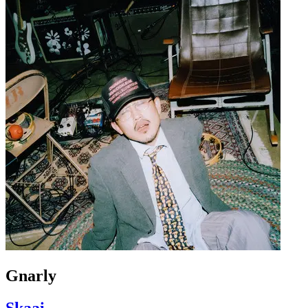
Gnarly
Skaai