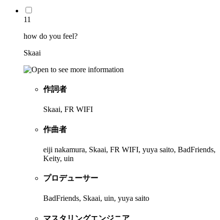
11
how do you feel?
Skaai
作詞者
Skaai, FR WIFI
作曲者
eiji nakamura, Skaai, FR WIFI, yuya saito, BadFriends,
Keity, uin
プロデューサー
BadFriends, Skaai, uin, yuya saito
マスタリングエンジニア