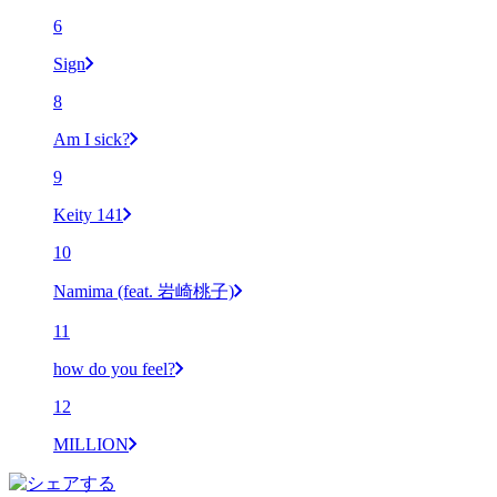
6
Sign
8
Am I sick?
9
Keity 141
10
Namima (feat. 岩崎桃子)
11
how do you feel?
12
MILLION