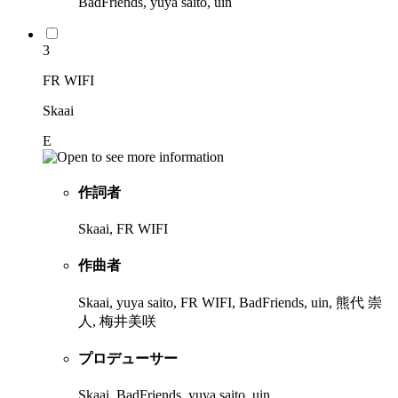
BadFriends, yuya saito, uin
3
FR WIFI
Skaai
E
作詞者
Skaai, FR WIFI
作曲者
Skaai, yuya saito, FR WIFI, BadFriends, uin, 熊代 崇
人, 梅井美咲
プロデューサー
Skaai, BadFriends, yuya saito, uin