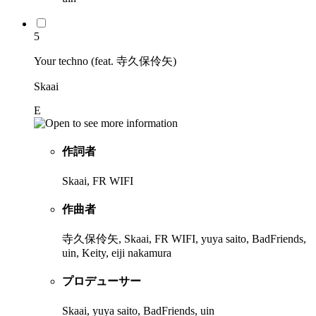
5
Your techno (feat. 寺久保伶矢)
Skaai
E
作詞者
Skaai, FR WIFI
作曲者
寺久保伶矢, Skaai, FR WIFI, yuya saito, BadFriends,
uin, Keity, eiji nakamura
プロデューサー
Skaai, yuya saito, BadFriends, uin